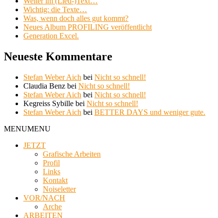
Weiter im (Lied-)Text…
Wichtig: die Texte…
Was, wenn doch alles gut kommt?
Neues Album PROFILING veröffentlicht
Generation Excel.
Neueste Kommentare
Stefan Weber Aich
bei
Nicht so schnell!
Claudia Benz
bei
Nicht so schnell!
Stefan Weber Aich
bei
Nicht so schnell!
Kegreiss Sybille
bei
Nicht so schnell!
Stefan Weber Aich
bei
BETTER DAYS und weniger gute.
MENU
MENU
JETZT
Grafische Arbeiten
Profil
Links
Kontakt
Noiseletter
VOR/NACH
Arche
ARBEITEN