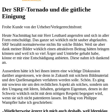
Der SRF-Tornado und die gütliche
Einigung
Frohe Kunde von der Urheber/Verlegerrechtsfront:
Heute Nachmittag hat mir Herr Leuthard angerufen und sich in aller
Form entschuldigt. Das ganze sei wirklich nicht sauber abgelaufen.
SRF bezahlt normalerweise nichts für solche Bilder. Weil sie aber
dank meiner Bilder wirklich einen attraktiven Beitrag hätten bringen
können und weil ich so viel Ärger und Umtriebe gehabt habe,
könne er mir eine Entschädigung anbieten. Diese nahm ich dankend
an.
Ausserdem
hätte ich bei ihnen intern eine wichtige Diskussion
darüber angestossen, wie denn in Zukunft mit solchem Bildmaterial
und den Quellenangaben verfahren werden solle. Schön. Es ging
mir sowieso nie um den rechtlichen Aspekt als solches, sondern um
den Umgang mit Ideen, Inhalten, geistigem Eigentum, denen in der
Schweiz wirklich nicht mit dem nötigen Respekt begegnet wird,
wenn sie sich nicht patentieren lassen. Im Blog von Philippe
Wampfler habe ich geschrieben:
„Möglicherweise ärgere ich mich auch deshalb, weil Ideenklau