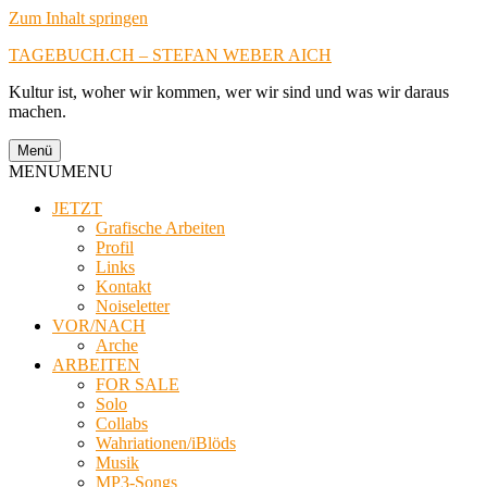
Zum Inhalt springen
TAGEBUCH.CH – STEFAN WEBER AICH
Kultur ist, woher wir kommen, wer wir sind und was wir daraus
machen.
Menü
MENU
MENU
JETZT
Grafische Arbeiten
Profil
Links
Kontakt
Noiseletter
VOR/NACH
Arche
ARBEITEN
FOR SALE
Solo
Collabs
Wahriationen/iBlöds
Musik
MP3-Songs