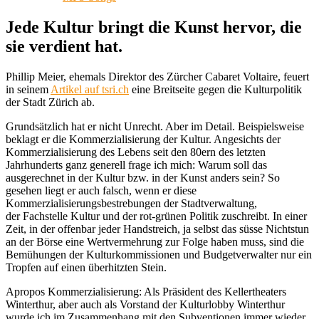
Jede Kultur bringt die Kunst hervor, die
sie verdient hat.
Phillip Meier, ehemals Direktor des Zürcher Cabaret Voltaire, feuert
in seinem
Artikel auf tsri.ch
eine Breitseite gegen die Kulturpolitik
der Stadt Zürich ab.
Grundsätzlich hat er nicht Unrecht. Aber im Detail. Beispielsweise
beklagt er die Kommerzialisierung der Kultur. Angesichts der
Kommerzialisierung des Lebens seit den 80ern des letzten
Jahrhunderts ganz generell frage ich mich: Warum soll das
ausgerechnet in der Kultur bzw. in der Kunst anders sein?
So
gesehen liegt er auch falsch, wenn er diese
Kommerzialisierungsbestrebungen der Stadtverwaltung,
der Fachstelle Kultur und der rot-grünen Politik zuschreibt. In einer
Zeit, in der offenbar jeder Handstreich, ja selbst das süsse Nichtstun
an der Börse eine Wertvermehrung zur Folge haben muss, sind die
Bemühungen der Kulturkommissionen und Budgetverwalter nur ein
Tropfen auf einen überhitzten Stein.
Apropos Kommerzialisierung: Als Präsident des Kellertheaters
Winterthur, aber auch als Vorstand der Kulturlobby Winterthur
wurde ich im Zusammenhang mit den Subventionen immer wieder