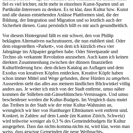
fiel es viel leichter, nicht mehr in einzelnen Kunst-Sparten und an
Partikulär-Interessen zu denken. Es ist klar, dass Kultur bzw. Kunst
und alle daraus entstehenden Anlässe Plattformen sind, die der
Bildung, der Integration und Migration und so letztlich auch der
Sicherheit dienen. Ganz persönlich hilft es mir auch gesundheitlich.
Vor diesem Hintergrund fällt es mir schwer, den von Phillip
beklagten Alternativen nachzutrauern, die nun etabliert sind. Oder
dem eingestellten «Parkett», von dem ich kürzlich etwa vier
Jahrgänge ins Altpapier gegeben habe. Oder Streetparade und
Techno als verkannte Revolution anzusehen. Auch kann ich keinen
direkten Zusammenhang zwischen der dünnen finanziellen
Kulturförderung bzw. dem dicken Katalog an Auflagen und dem
Exodus von kreativen Köpfen entdecken. Kreative Köpfe haben
schon immer Mittel und Wege gefunden, diese Hürden zu
umgehen
.
Ausserdem sieht das alles aus meinem ländlichen Blickwinkel völlig
anders aus. Je weiter ich mich von der Stadt entferne, umso näher
kommen die Stilleben-mit-Gänseblümchen-Vernissagen. Und umso
bescheidener werden die Kultur-Budgets. Im Vergleich dazu mutet
das Treiben in der Stadt wie der reine Kultur-Wahnsinn an,
wenngleich wir hier von Hamburger Elbträumen weit entfernt sind.
Konkret, in Zahlen: auf dem Lande (im Kanton Zürich, Schweiz)
wird teilweise weniger als 0,3 % des Gemeindebudgets für Kultur
ausgegeben. Dass das nichts-komma-nichts ist, wird klar, wenn man
weiss, dass gewisse Gemeinden die neue Weihnachts-