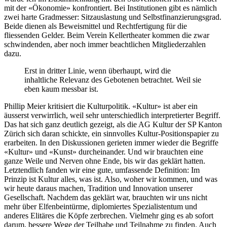
mit der «Ökonomie» konfrontiert. Bei Institutionen gibt es nämlich
zwei harte Gradmesser: Sitzauslastung und Selbstfinanzierungsgrad.
Beide dienen als Beweismittel und Rechtfertigung für die
fliessenden Gelder. Beim Verein Kellertheater kommen die zwar
schwindenden, aber noch immer beachtlichen Mitgliederzahlen
dazu.
Erst in dritter Linie, wenn überhaupt, wird die
inhaltliche Relevanz des Gebotenen betrachtet. Weil sie
eben kaum messbar ist.
Phillip Meier kritisiert die Kulturpolitik. «Kultur» ist aber ein
äusserst verwirrlich, weil sehr unterschiedlich interpretierter Begriff.
Das hat sich ganz deutlich gezeigt, als die AG Kultur der SP Kanton
Zürich sich daran schickte, ein sinnvolles Kultur-Positionspapier zu
erarbeiten. In den Diskussionen gerieten immer wieder die Begriffe
«Kultur» und «Kunst» durcheinander. Und wir brauchten eine
ganze Weile und Nerven ohne Ende, bis wir das geklärt hatten.
Letztendlich fanden wir eine gute, umfassende Definition: Im
Prinzip ist Kultur alles, was ist. Also, woher wir kommen, und was
wir heute daraus machen, Tradition und Innovation unserer
Gesellschaft. Nachdem das geklärt war, brauchten wir uns nicht
mehr über Elfenbeintürme, diplomiertes Spezialistentum und
anderes Elitäres die Köpfe zerbrechen. Vielmehr ging es ab sofort
darum, bessere Wege der Teilhabe und Teilnahme zu finden. Auch