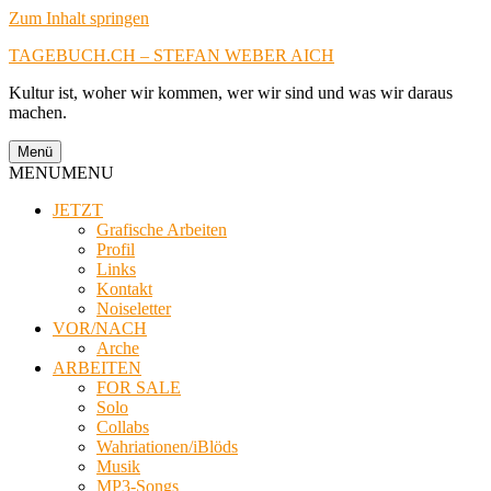
Zum Inhalt springen
TAGEBUCH.CH – STEFAN WEBER AICH
Kultur ist, woher wir kommen, wer wir sind und was wir daraus
machen.
Menü
MENU
MENU
JETZT
Grafische Arbeiten
Profil
Links
Kontakt
Noiseletter
VOR/NACH
Arche
ARBEITEN
FOR SALE
Solo
Collabs
Wahriationen/iBlöds
Musik
MP3-Songs