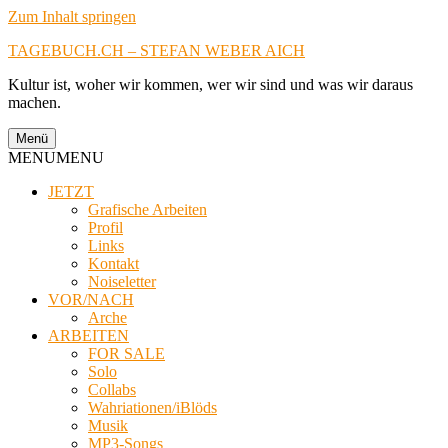
Zum Inhalt springen
TAGEBUCH.CH – STEFAN WEBER AICH
Kultur ist, woher wir kommen, wer wir sind und was wir daraus
machen.
Menü
MENU
MENU
JETZT
Grafische Arbeiten
Profil
Links
Kontakt
Noiseletter
VOR/NACH
Arche
ARBEITEN
FOR SALE
Solo
Collabs
Wahriationen/iBlöds
Musik
MP3-Songs