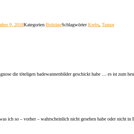
ber 9, 2018
Kategorien
Beiträge
Schlagwörter
Krebs
,
Tumor
diagnose die töteligen badewannenbilder geschickt habe … es ist zum heu
was ich so – vorher – wahrscheinlich nicht gesehen habe oder nicht in B