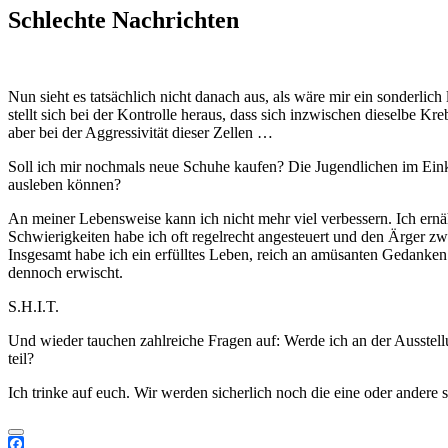
Schlechte Nachrichten
Nun sieht es tatsächlich nicht danach aus, als wäre mir ein sonderl
stellt sich bei der Kontrolle heraus, dass sich inzwischen dieselbe Kr
aber bei der Aggressivität dieser Zellen …
Soll ich mir nochmals neue Schuhe kaufen? Die Jugendlichen im Eink
ausleben können?
An meiner Lebensweise kann ich nicht mehr viel verbessern. Ich ernäh
Schwierigkeiten habe ich oft regelrecht angesteuert und den Ärger zw
Insgesamt habe ich ein erfülltes Leben, reich an amüsanten Gedank
dennoch erwischt.
S.H.I.T.
Und wieder tauchen zahlreiche Fragen auf: Werde ich an der Ausst
teil?
Ich trinke auf euch. Wir werden sicherlich noch die eine oder andere