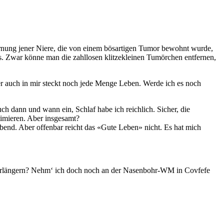
fernung jener Niere, die von einem bösartigen Tumor bewohnt wurde,
s.
Zwar könne man die zahllosen klitzekleinen Tumörchen entfernen,
r auch in mir steckt noch jede Menge Leben. Werde ich es noch
ch dann und wann ein, Schlaf habe ich reichlich. Sicher, die
timieren. Aber insgesamt?
end. Aber offenbar reicht das «Gute Leben» nicht. Es hat mich
verlängern? Nehm‘ ich doch noch an der Nasenbohr-WM in Covfefe