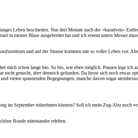
ich langes Leben beschieden. Nur drei Monate nach der «kurativen» Ent
ebsart in meiner Blase ausgebreitet hat und ich erneut unters Messer mus
aufszentrum und auf der Strasse kommen mir so voller Leben vor. Abe
re mich schon lange bio. So bio, wie eben möglich. Pausen lege ich au
ar nicht gesucht, aber dennoch gefunden. Da liesse sich noch etwas op
en und vielen spannenden Begegnungen, manche davon sogar atemberaub
ellung im September teilnehmen können? Soll ich mein Zug-Abo noch 
 schöne Runde miteinander erleben.