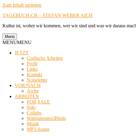
Zum Inhalt springen
TAGEBUCH.CH – STEFAN WEBER AICH
Kultur ist, woher wir kommen, wer wir sind und was wir daraus mac
Menü
MENU
MENU
JETZT
Grafische Arbeiten
Profil
Links
Kontakt
Noiseletter
VOR/NACH
Arche
ARBEITEN
FOR SALE
Solo
Collabs
Wahriationen/iBlöds
Musik
MP3-Songs