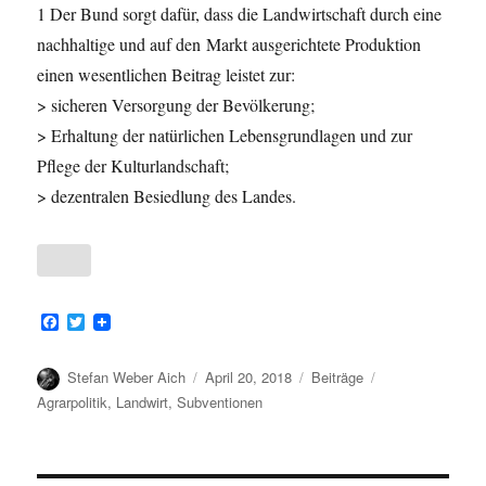
1 Der Bund sorgt dafür, dass die Landwirtschaft durch eine
nachhaltige und auf den Markt ausgerichtete Produktion
einen wesentlichen Beitrag leistet zur:
> sicheren Versorgung der Bevölkerung;
> Erhaltung der natürlichen Lebensgrundlagen und zur
Pflege der Kulturlandschaft;
> dezentralen Besiedlung des Landes.
F
T
a
w
c
i
e
t
Autor
Veröffentlicht
Kategorien
Schlagwörter
Stefan Weber Aich
April 20, 2018
Beiträge
b
t
am
Agrarpolitik
,
Landwirt
,
Subventionen
o
e
o
r
k