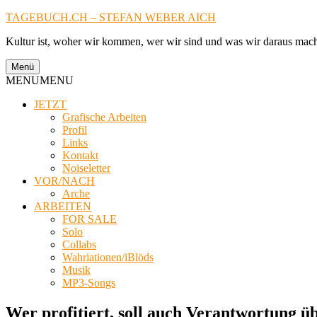
Zum
TAGEBUCH.CH – STEFAN WEBER AICH
Inhalt
Kultur ist, woher wir kommen, wer wir sind und was wir daraus mac
springen
Menü
MENU
MENU
JETZT
Grafische Arbeiten
Profil
Links
Kontakt
Noiseletter
VOR/NACH
Arche
ARBEITEN
FOR SALE
Solo
Collabs
Wahriationen/iBlöds
Musik
MP3-Songs
Wer profitiert, soll auch Verantwortung 