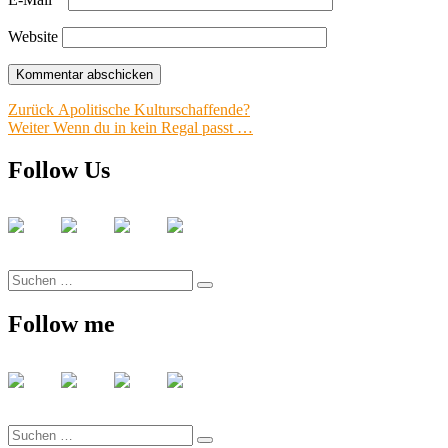
Website
Beitrags-
Vorheriger
Zurück
Apolitische Kulturschaffende?
Nächster
Beitrag:
Weiter
Wenn du in kein Regal passt …
Navigation
Beitrag:
Follow Us
Suche
Suchen
nach:
Follow me
Suche
Suchen