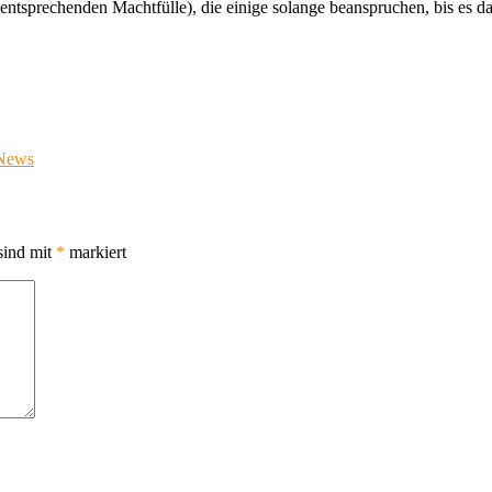
ntsprechenden Machtfülle), die einige solange beanspruchen, bis es dar
n
News
sind mit
*
markiert