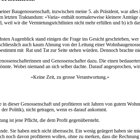
ner Baugenossenschaft, inzwischen meine 5. als Präsident, war alles 
m letzten Traktandum: «Varia» enthält normalerweise kleinere Anträge
, weil wir die Vermietungsrichtlinien nicht mehr erfüllen und b) ich d
ächsten Augenblick stand einigen die Frage ins Gesicht geschrieben, 
itt schliesslich auch kaum Ahnung von der Leitung einer Wohnbaugenosse
bestimmt mit Rat und Tat zur Seite stehen würden. Dennoch brachte ni
nossenschafterinnen und Genossenschafter dazu. Die einen bedauerten m
nnte. Wobei niemand an sich selber dachte. Darauf angesprochen, win
«Keine Zeit, zu grosse Verantwortung.»
e in dieser Genossenschaft und profitieren seit Jahren von gutem Woh
 der Politik), nicht getragen, wenn es darauf ankommt.
ng ist jene Pflicht, die dem Profit gegenübersteht.
stünde. Sie haben mich nicht überrascht. Ein wenig geärgert haben sie 
uch noch davon profitieren wollen, ohne zu merken, dass die Rechnung 