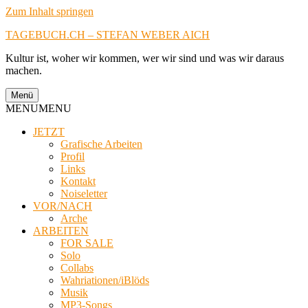
Zum Inhalt springen
TAGEBUCH.CH – STEFAN WEBER AICH
Kultur ist, woher wir kommen, wer wir sind und was wir daraus
machen.
Menü
MENU
MENU
JETZT
Grafische Arbeiten
Profil
Links
Kontakt
Noiseletter
VOR/NACH
Arche
ARBEITEN
FOR SALE
Solo
Collabs
Wahriationen/iBlöds
Musik
MP3-Songs