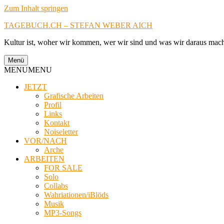
Zum Inhalt springen
TAGEBUCH.CH – STEFAN WEBER AICH
Kultur ist, woher wir kommen, wer wir sind und was wir daraus mac
Menü
MENU
MENU
JETZT
Grafische Arbeiten
Profil
Links
Kontakt
Noiseletter
VOR/NACH
Arche
ARBEITEN
FOR SALE
Solo
Collabs
Wahriationen/iBlöds
Musik
MP3-Songs