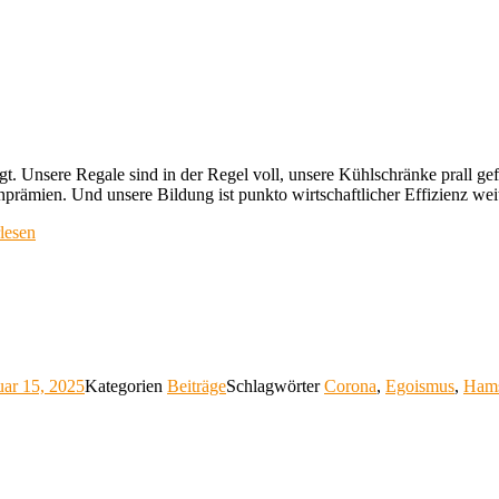
t. Unsere Regale sind in der Regel voll, unsere Kühlschränke prall gefü
ämien. Und unsere Bildung ist punkto wirtschaftlicher Effizienz weit f
lesen
uar 15, 2025
Kategorien
Beiträge
Schlagwörter
Corona
,
Egoismus
,
Hams