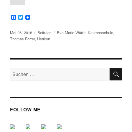
F
T
a
w
c
i
e
t
Veröffentlicht
Kategorien
Schlagwörter
Mai 26, 2018
Beiträge
Eva-Maria Würth
,
Kantonsschule
,
b
t
am
Thomas Forrer
,
Uetikon
o
e
o
r
k
SU
Suche
nach:
FOLLOW ME