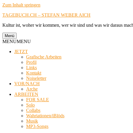
Zum Inhalt springen
TAGEBUCH.CH – STEFAN WEBER AICH
Kultur ist, woher wir kommen, wer wir sind und was wir daraus mac
Menü
MENU
MENU
JETZT
Grafische Arbeiten
Profil
Links
Kontakt
Noiseletter
VOR/NACH
Arche
ARBEITEN
FOR SALE
Solo
Collabs
Wahriationen/iBlöds
Musik
MP3-Songs