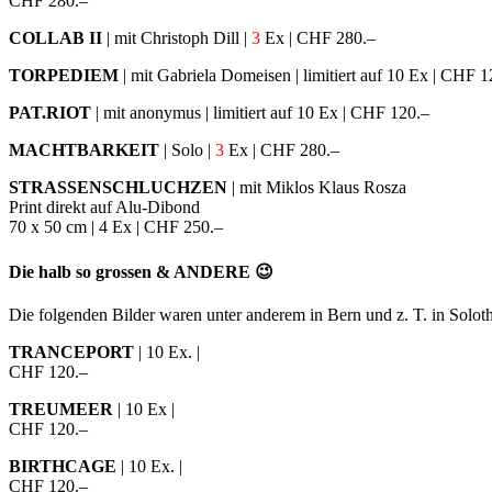
CHF 280.–
COLLAB II
| mit Christoph Dill |
3
Ex | CHF 280.–
TORPEDIEM
| mit Gabriela Domeisen | limitiert auf 10 Ex | CHF 1
PAT.RIOT
| mit anonymus | limitiert auf 10 Ex | CHF 120.–
MACHTBARKEIT
| Solo |
3
Ex | CHF 280.–
STRASSENSCHLUCHZEN
| mit Miklos Klaus Rosza
Print direkt auf Alu-Dibond
70 x 50 cm | 4 Ex | CHF 250.–
Die halb so grossen & ANDERE 😉
Die folgenden Bilder waren unter anderem in Bern und z. T. in Solot
TRANCEPORT
| 10 Ex. |
CHF 120.–
TREUMEER
| 10 Ex |
CHF 120.–
BIRTHCAGE
| 10 Ex. |
CHF 120.–