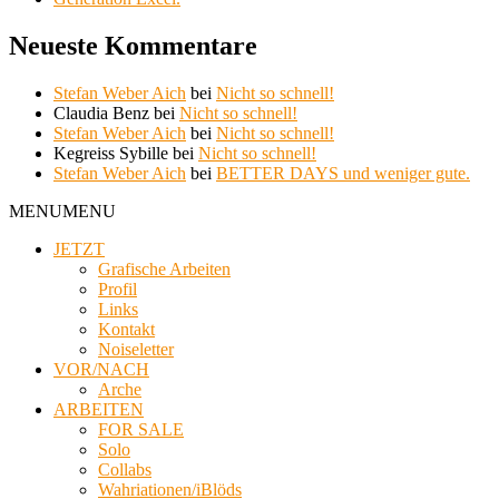
Neueste Kommentare
Stefan Weber Aich
bei
Nicht so schnell!
Claudia Benz
bei
Nicht so schnell!
Stefan Weber Aich
bei
Nicht so schnell!
Kegreiss Sybille
bei
Nicht so schnell!
Stefan Weber Aich
bei
BETTER DAYS und weniger gute.
MENU
MENU
JETZT
Grafische Arbeiten
Profil
Links
Kontakt
Noiseletter
VOR/NACH
Arche
ARBEITEN
FOR SALE
Solo
Collabs
Wahriationen/iBlöds