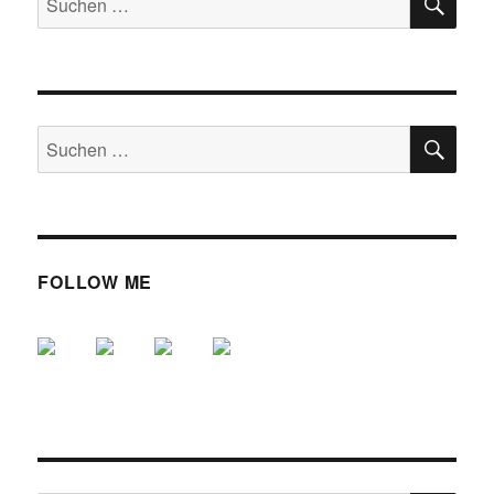
nach:
SU
Suche
nach:
FOLLOW ME