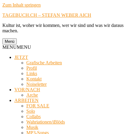
Zum Inhalt springen
TAGEBUCH.CH – STEFAN WEBER AICH
Kultur ist, woher wir kommen, wer wir sind und was wir daraus
machen.
Menü
MENU
MENU
JETZT
Grafische Arbeiten
Profil
Links
Kontakt
Noiseletter
VOR/NACH
Arche
ARBEITEN
FOR SALE
Solo
Collabs
Wahriationen/iBlöds
Musik
MP3-Songs