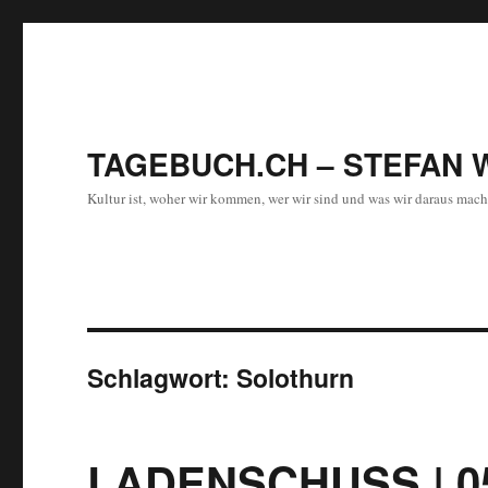
TAGEBUCH.CH – STEFAN 
Kultur ist, woher wir kommen, wer wir sind und was wir daraus mach
Schlagwort:
Solothurn
LADENSCHUSS | 05.