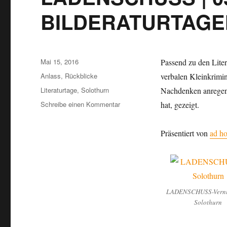
BILDERATURTAGEN 
Veröffentlicht
Mai 15, 2016
Passend zu den Liter
am
Kategorien
Anlass
,
Rückblicke
verbalen Kleinkrimin
Schlagwörter
Literaturtage
,
Solothurn
Nachdenken anregen,
zu
Schreibe einen Kommentar
hat, gezeigt.
LADENSCHUSS
|
Präsentiert von
ad ho
05.-08.05.16
an
den
BILDERATURTAGEN
in
Solothurn
LADENSCHUSS-Vernis
Solothurn