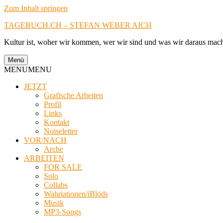
Zum Inhalt springen
TAGEBUCH.CH – STEFAN WEBER AICH
Kultur ist, woher wir kommen, wer wir sind und was wir daraus mac
Menü
MENU
MENU
JETZT
Grafische Arbeiten
Profil
Links
Kontakt
Noiseletter
VOR/NACH
Arche
ARBEITEN
FOR SALE
Solo
Collabs
Wahriationen/iBlöds
Musik
MP3-Songs