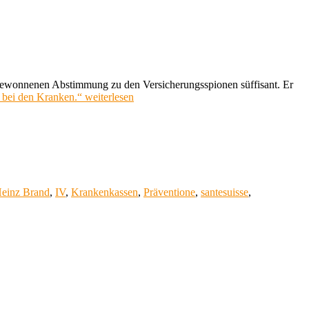
 gewonnenen Abstimmung zu den Versicherungsspionen süffisant. Er
 bei den Kranken.“
weiterlesen
einz Brand
,
IV
,
Krankenkassen
,
Präventione
,
santesuisse
,