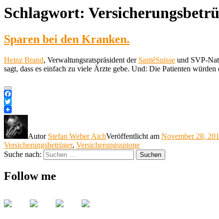
Schlagwort:
Versicherungsbetr
Sparen bei den Kranken.
Heinz Brand
, Verwaltungsratspräsident der
SantéSuisse
und SVP-Natio
sagt, dass es einfach zu viele Ärzte gebe. Und: Die Patienten würd
Facebook
Twitter
Autor
Stefan Weber Aich
Veröffentlicht am
November 28, 20
Versicherungsbetrüger
,
Versicherungsspione
Suche nach:
Suchen
Follow me