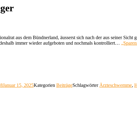
üger
nalrat aus dem Bündnerland, äusserst sich nach der aus seiner Sicht
en deshalb immer wieder aufgeboten und nochmals kontrolliert…
„Sparen
18
Januar 15, 2025
Kategorien
Beiträge
Schlagwörter
Ärzteschwemme
,
H