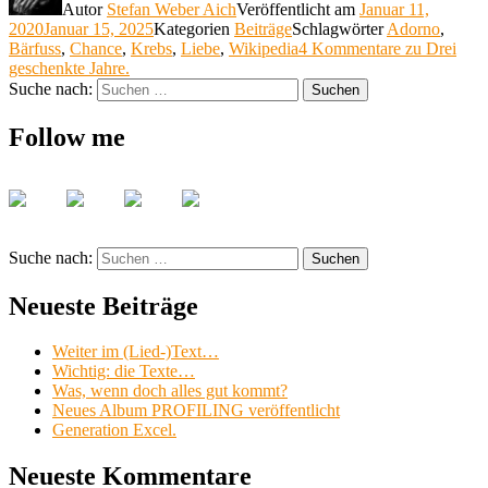
Autor
Stefan Weber Aich
Veröffentlicht am
Januar 11,
2020
Januar 15, 2025
Kategorien
Beiträge
Schlagwörter
Adorno
,
Bärfuss
,
Chance
,
Krebs
,
Liebe
,
Wikipedia
4 Kommentare
zu Drei
geschenkte Jahre.
Suche nach:
Suchen
Follow me
Suche nach:
Suchen
Neueste Beiträge
Weiter im (Lied-)Text…
Wichtig: die Texte…
Was, wenn doch alles gut kommt?
Neues Album PROFILING veröffentlicht
Generation Excel.
Neueste Kommentare