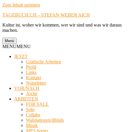
Zum Inhalt springen
TAGEBUCH.CH – STEFAN WEBER AICH
Kultur ist, woher wir kommen, wer wir sind und was wir daraus
machen.
Menü
MENU
MENU
JETZT
Grafische Arbeiten
Profil
Links
Kontakt
Noiseletter
VOR/NACH
Arche
ARBEITEN
FOR SALE
Solo
Collabs
Wahriationen/iBlöds
Musik
MP3-Songs