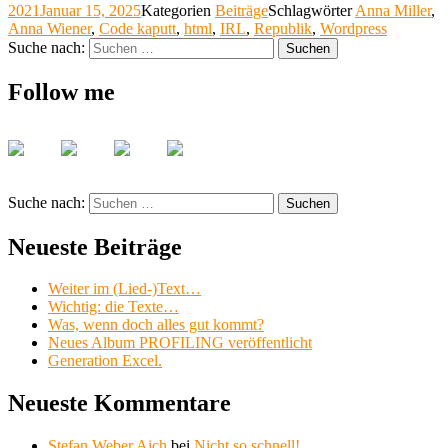
2021
Januar 15, 2025
Kategorien
Beiträge
Schlagwörter
Anna Miller
,
Anna Wiener
,
Code kaputt
,
html
,
IRL
,
Republik
,
Wordpress
Suche nach:
Suchen
Follow me
Suche nach:
Suchen
Neueste Beiträge
Weiter im (Lied-)Text…
Wichtig: die Texte…
Was, wenn doch alles gut kommt?
Neues Album PROFILING veröffentlicht
Generation Excel.
Neueste Kommentare
Stefan Weber Aich
bei
Nicht so schnell!