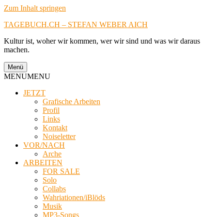
Zum Inhalt springen
TAGEBUCH.CH – STEFAN WEBER AICH
Kultur ist, woher wir kommen, wer wir sind und was wir daraus
machen.
Menü
MENU
MENU
JETZT
Grafische Arbeiten
Profil
Links
Kontakt
Noiseletter
VOR/NACH
Arche
ARBEITEN
FOR SALE
Solo
Collabs
Wahriationen/iBlöds
Musik
MP3-Songs