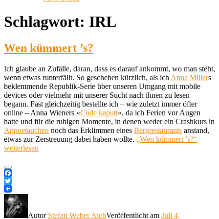
Schlagwort:
IRL
Wen kümmert ’s?
Ich glaube an Zufälle, daran, dass es darauf ankommt, wo man steht,
wenn etwas runterfällt. So geschehen kürzlich, als ich
Anna Miller
s
beklemmende Republik-Serie über unseren Umgang mit mobile
devices oder vielmehr mit unserer Sucht nach ihnen zu lesen
begann. Fast gleichzeitig bestellte ich – wie zuletzt immer öfter
online – Anna Wieners «
Code kaputt
», da ich Ferien vor Augen
hatte und für die ruhigen Momente, in denen weder ein Crashkurs in
Apnoetauchen
noch das Erklimmen eines
Bergrestaurants
anstand,
etwas zur Zerstreuung dabei haben wollte.
„Wen kümmert ’s?“
weiterlesen
Facebook
Twitter
Autor
Stefan Weber Aich
Veröffentlicht am
Juli 4,