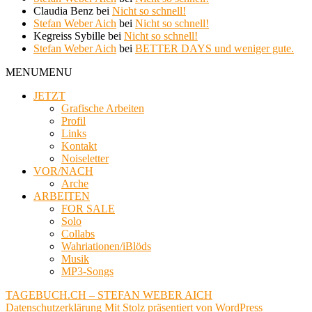
Claudia Benz
bei
Nicht so schnell!
Stefan Weber Aich
bei
Nicht so schnell!
Kegreiss Sybille
bei
Nicht so schnell!
Stefan Weber Aich
bei
BETTER DAYS und weniger gute.
MENU
MENU
JETZT
Grafische Arbeiten
Profil
Links
Kontakt
Noiseletter
VOR/NACH
Arche
ARBEITEN
FOR SALE
Solo
Collabs
Wahriationen/iBlöds
Musik
MP3-Songs
TAGEBUCH.CH – STEFAN WEBER AICH
Datenschutzerklärung
Mit Stolz präsentiert von WordPress