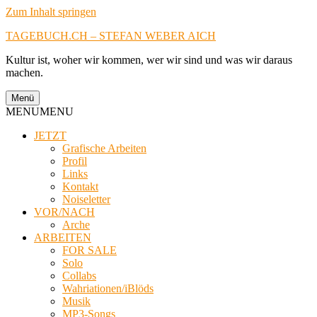
Zum Inhalt springen
TAGEBUCH.CH – STEFAN WEBER AICH
Kultur ist, woher wir kommen, wer wir sind und was wir daraus
machen.
Menü
MENU
MENU
JETZT
Grafische Arbeiten
Profil
Links
Kontakt
Noiseletter
VOR/NACH
Arche
ARBEITEN
FOR SALE
Solo
Collabs
Wahriationen/iBlöds
Musik
MP3-Songs