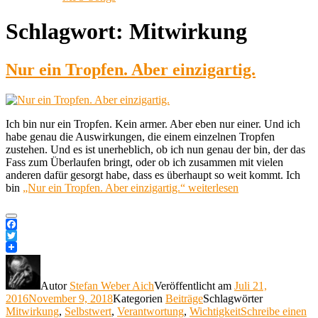
Schlagwort:
Mitwirkung
Nur ein Tropfen. Aber einzigartig.
Ich bin nur ein Tropfen. Kein armer. Aber eben nur einer. Und ich
habe genau die Auswirkungen, die einem einzelnen Tropfen
zustehen. Und es ist unerheblich, ob ich nun genau der bin, der das
Fass zum Überlaufen bringt, oder ob ich zusammen mit vielen
anderen dafür gesorgt habe, dass es überhaupt so weit kommt. Ich
bin
„Nur ein Tropfen. Aber einzigartig.“
weiterlesen
Facebook
Twitter
Autor
Stefan Weber Aich
Veröffentlicht am
Juli 21,
2016
November 9, 2018
Kategorien
Beiträge
Schlagwörter
Mitwirkung
,
Selbstwert
,
Verantwortung
,
Wichtigkeit
Schreibe einen