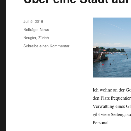
Veröffentlicht
Juli 5, 2016
am
Kategorien
Beiträge
,
News
Schlagwörter
Neugier
,
Zürich
zu
Schreibe einen Kommentar
Über
eine
Stadt
auf
zwei
Planeten.
Ich wohne an der Go
den Platz frequentie
Verwaltung eines Gro
gibt viele Seitenga
Personal.