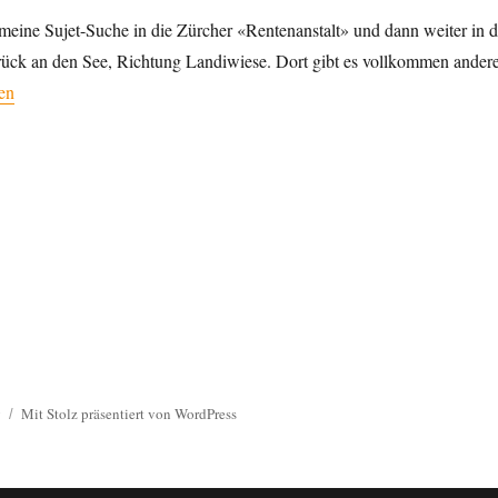
meine Sujet-Suche in die Zürcher «Rentenanstalt» und dann weiter in d
ück an den See, Richtung Landiwiese. Dort gibt es vollkommen ander
e Stadt auf zwei Planeten.“
en
g
Mit Stolz präsentiert von WordPress