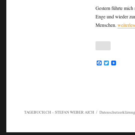
Gestern führte mich 
Enge und wieder zur
„Über ein
Menschen.
weiterles
F
T
a
w
c
i
e
t
b
t
o
e
o
r
k
TAGEBUCH.CH – STEFAN WEBER AICH
Datenschutzerklärun