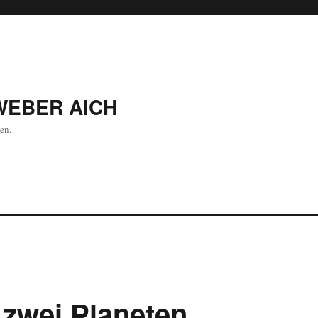
WEBER AICH
en.
 zwei Planeten.