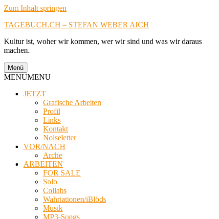
Zum Inhalt springen
TAGEBUCH.CH – STEFAN WEBER AICH
Kultur ist, woher wir kommen, wer wir sind und was wir daraus
machen.
Menü
MENU
MENU
JETZT
Grafische Arbeiten
Profil
Links
Kontakt
Noiseletter
VOR/NACH
Arche
ARBEITEN
FOR SALE
Solo
Collabs
Wahriationen/iBlöds
Musik
MP3-Songs