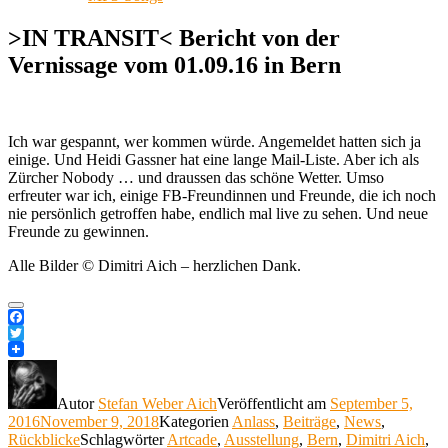
>IN TRANSIT< Bericht von der
Vernissage vom 01.09.16 in Bern
Ich war gespannt, wer kommen würde. Angemeldet hatten sich ja
einige. Und Heidi Gassner hat eine lange Mail-Liste. Aber ich als
Zürcher Nobody … und draussen das schöne Wetter. Umso
erfreuter war ich, einige FB-Freundinnen und Freunde, die ich noch
nie persönlich getroffen habe, endlich mal live zu sehen. Und neue
Freunde zu gewinnen.
Alle Bilder © Dimitri Aich – herzlichen Dank.
Facebook
Twitter
Autor
Stefan Weber Aich
Veröffentlicht am
September 5,
2016
November 9, 2018
Kategorien
Anlass
,
Beiträge
,
News
,
Rückblicke
Schlagwörter
Artcade
,
Ausstellung
,
Bern
,
Dimitri Aich
,