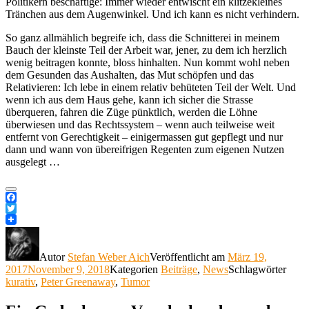
Politikern beschäftige: Immer wieder entwischt ein klitzekleines
Tränchen aus dem Augenwinkel. Und ich kann es nicht verhindern.
So ganz allmählich begreife ich, dass die Schnitterei in meinem
Bauch der kleinste Teil der Arbeit war, jener, zu dem ich herzlich
wenig beitragen konnte, bloss hinhalten. Nun kommt wohl neben
dem Gesunden das Aushalten, das Mut schöpfen und das
Relativieren: Ich lebe in einem relativ behüteten Teil der Welt. Und
wenn ich aus dem Haus gehe, kann ich sicher die Strasse
überqueren, fahren die Züge pünktlich, werden die Löhne
überwiesen und das Rechtssystem – wenn auch teilweise weit
entfernt von Gerechtigkeit – einigermassen gut gepflegt und nur
dann und wann von übereifrigen Regenten zum eigenen Nutzen
ausgelegt …
Facebook
Twitter
Autor
Stefan Weber Aich
Veröffentlicht am
März 19,
2017
November 9, 2018
Kategorien
Beiträge
,
News
Schlagwörter
kurativ
,
Peter Greenaway
,
Tumor