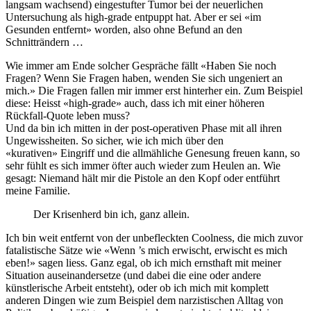
langsam wachsend) eingestufter Tumor bei der neuerlichen
Untersuchung als high-grade entpuppt hat. Aber er sei «im
Gesunden entfernt» worden, also ohne Befund an den
Schnitträndern …
Wie immer am Ende solcher Gespräche fällt «Haben Sie noch
Fragen? Wenn Sie Fragen haben, wenden Sie sich ungeniert an
mich.» Die Fragen fallen mir immer erst hinterher ein. Zum Beispiel
diese: Heisst «high-grade» auch, dass ich mit einer höheren
Rückfall-Quote leben muss?
Und da bin ich mitten in der post-operativen Phase mit all ihren
Ungewissheiten. So sicher, wie ich mich über den
«kurativen» Eingriff und die allmähliche Genesung freuen kann, so
sehr fühlt es sich immer öfter auch wieder zum Heulen an. Wie
gesagt: Niemand hält mir die Pistole an den Kopf oder entführt
meine Familie.
Der Krisenherd bin ich, ganz allein.
Ich bin weit entfernt von der unbefleckten Coolness, die mich zuvor
fatalistische Sätze wie «Wenn ’s mich erwischt, erwischt es mich
eben!» sagen liess. Ganz egal, ob ich mich ernsthaft mit meiner
Situation auseinandersetze (und dabei die eine oder andere
künstlerische Arbeit entsteht), oder ob ich mich mit komplett
anderen Dingen wie zum Beispiel dem narzistischen Alltag von