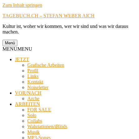
Zum Inhalt springen
TAGEBUCH.CH – STEFAN WEBER AICH
Kultur ist, woher wir kommen, wer wir sind und was wir daraus
machen.
Menü
MENU
MENU
JETZT
Grafische Arbeiten
Profil
Links
Kontakt
Noiseletter
VOR/NACH
Arche
ARBEITEN
FOR SALE
Solo
Collabs
Wahriationen/iBlöds
Musik
MP3-Songs