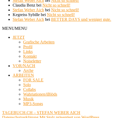
Stefan Weber Aich
bei
Nicht so schnell!
Claudia Benz
bei
Nicht so schnell!
Stefan Weber Aich
bei
Nicht so schnell!
Kegreiss Sybille
bei
Nicht so schnell!
Stefan Weber Aich
bei
BETTER DAYS und weniger gute.
MENU
MENU
JETZT
Grafische Arbeiten
Profil
Links
Kontakt
Noiseletter
VOR/NACH
Arche
ARBEITEN
FOR SALE
Solo
Collabs
Wahriationen/iBlöds
Musik
MP3-Songs
TAGEBUCH.CH – STEFAN WEBER AICH
Datenschutzerklärung
Mit Stolz präsentiert von WordPress