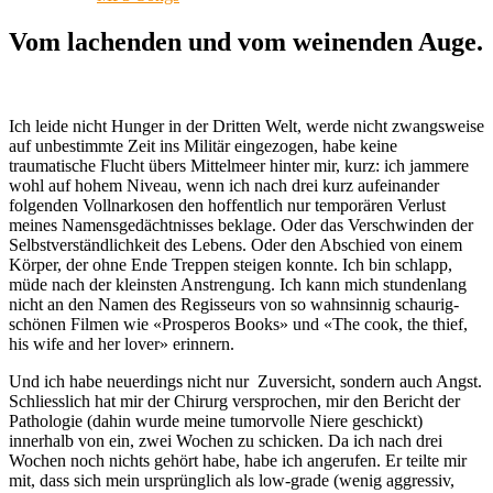
Vom lachenden und vom weinenden Auge.
Ich leide nicht Hunger in der Dritten Welt, werde nicht zwangsweise
auf unbestimmte Zeit ins Militär eingezogen, habe keine
traumatische Flucht übers Mittelmeer hinter mir, kurz: ich jammere
wohl auf hohem Niveau, wenn ich nach drei kurz aufeinander
folgenden Vollnarkosen den hoffentlich nur temporären Verlust
meines Namensgedächtnisses beklage. Oder das Verschwinden der
Selbstverständlichkeit des Lebens. Oder den Abschied von einem
Körper, der ohne Ende Treppen steigen konnte.
Ich bin schlapp,
müde nach der kleinsten Anstrengung. Ich kann mich stundenlang
nicht an den Namen des Regisseurs von so wahnsinnig schaurig-
schönen Filmen wie «Prosperos Books» und «The cook, the thief,
his wife and her lover» erinnern.
Und ich habe neuerdings nicht nur Zuversicht, sondern auch Angst.
Schliesslich hat mir der Chirurg versprochen, mir den Bericht der
Pathologie (dahin wurde meine tumorvolle Niere geschickt)
innerhalb von ein, zwei Wochen zu schicken. Da ich nach drei
Wochen noch nichts gehört habe, habe ich angerufen. Er teilte mir
mit, dass sich mein ursprünglich als low-grade (wenig aggressiv,