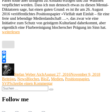
Partei sollte aber dringend zu Anstand erzogen und zur Wahrheit
verpflichtet werden. Dass ich nun dennoch etwas zu diesen Mental-
Diktatoren sage, hat einen guten Grund: es ist ihr am 26. August
2016 veröffentlichtes Positionspapier «Vielfalt statt Einfalt – für eine
freie und lebendige Medienlandschaft …», das zwar wie eine
Initiative zum Schutz von geistigem Kulturland daherkommt, aber
„M
eigentlich eine Flurbereinigung blocherscher Prägung im Sinn hat.
Ers
weiterlesen
sc
da
üb
Facebook
Twitter
Autor
Veröffentlicht
Katego
am
Stefan Weber Aich
August 27, 2016
November 9, 2018
Schlagwörter
Beiträge
,
News
Blocher
,
BloZ
,
Medien
,
Positionspapier
,
zu
SVP
Schreibe einen Kommentar
Suche
Medien:
Suchen
nach:
Erst
schwächen,
Follow me
dann
übernehmen