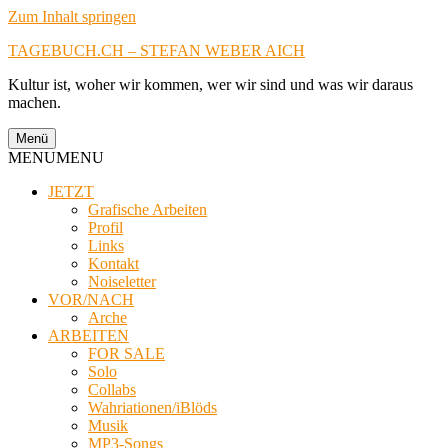
Zum Inhalt springen
TAGEBUCH.CH – STEFAN WEBER AICH
Kultur ist, woher wir kommen, wer wir sind und was wir daraus
machen.
Menü
MENU
MENU
JETZT
Grafische Arbeiten
Profil
Links
Kontakt
Noiseletter
VOR/NACH
Arche
ARBEITEN
FOR SALE
Solo
Collabs
Wahriationen/iBlöds
Musik
MP3-Songs