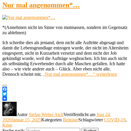
Nur mal angenommen*…
*(Annehmen nicht im Sinne von mutmassen, sondern im Gegensatz
zu ablehnen)
Ich schreibe dies als jemand, dem nicht alle Auftritte abgesagt und
damit die Lebensgrundlage entzogen wurde, der nicht im Altersheim
eingesperrt, nicht in Kurzarbeit versetzt und dem nicht der Job
gekündigt wurde, weil die Aufträge wegbrachen. Ich bin auch nicht
als selbständig Erwerbender durch alle Maschen gefallen. Ich hatte
also – wie viele andere auch – Glück. Aber eben nicht alle.
Dennoch scheint mir,
„Nur mal angenommen*…“
weiterlesen
Facebook
Twitter
Autor
Stefan Weber Aich
Veröffentlicht am
Juni 24,
2020
Januar 15, 2025
Kategorien
Beiträge
Schlagwörter
COVID-19
,
Krise
Suche nach:
Suchen