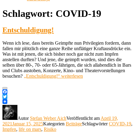
Schlagwort:
COVID-19
Entschuldigung!
Wenn ich lese, dass bereits Geimpfte nun Privilegien fordern, dann
fallen mir plötzlich eine ganze Reihe unflätiger Kraftausdrücke ein.
Was ist mit jenen, die sich bisher noch gar nicht zum Impfen
anstellen durften? Und jene, die geimpft wurden, sind dies die
selben über 80-, 70- oder 65-Jährigen, die sich allabendlich in Bars
und Clubs austoben, Konzerte, Kino- und Theatervorstellungen
besuchen?
„Entschuldigung!“
weiterlesen
Facebook
Twitter
Autor
Stefan Weber Aich
Veröffentlicht am
April 19,
2021
Januar 15, 2025
Kategorien
Beiträge
Schlagwörter
COVID-19
,
Impfen
,
life on mars
,
Risiko