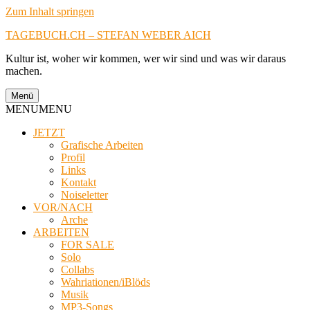
Zum Inhalt springen
TAGEBUCH.CH – STEFAN WEBER AICH
Kultur ist, woher wir kommen, wer wir sind und was wir daraus
machen.
Menü
MENU
MENU
JETZT
Grafische Arbeiten
Profil
Links
Kontakt
Noiseletter
VOR/NACH
Arche
ARBEITEN
FOR SALE
Solo
Collabs
Wahriationen/iBlöds
Musik
MP3-Songs