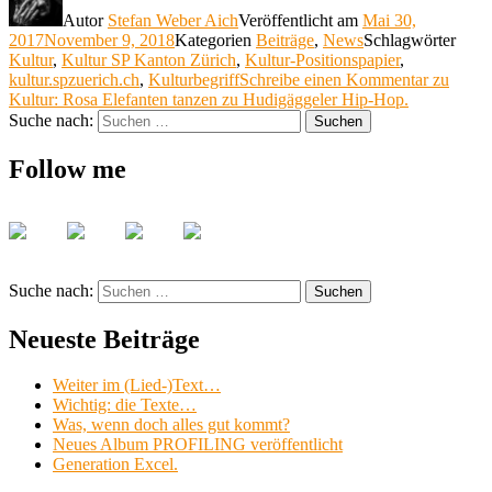
Autor
Stefan Weber Aich
Veröffentlicht am
Mai 30,
2017
November 9, 2018
Kategorien
Beiträge
,
News
Schlagwörter
Kultur
,
Kultur SP Kanton Zürich
,
Kultur-Positionspapier
,
kultur.spzuerich.ch
,
Kulturbegriff
Schreibe einen Kommentar
zu
Kultur: Rosa Elefanten tanzen zu Hudigäggeler Hip-Hop.
Suche nach:
Suchen
Follow me
Suche nach:
Suchen
Neueste Beiträge
Weiter im (Lied-)Text…
Wichtig: die Texte…
Was, wenn doch alles gut kommt?
Neues Album PROFILING veröffentlicht
Generation Excel.