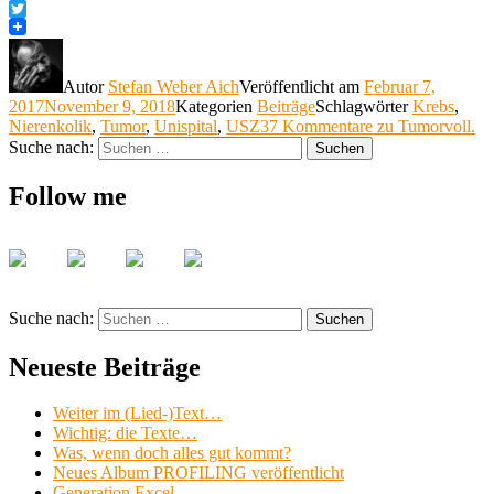
Facebook
Twitter
Autor
Stefan Weber Aich
Veröffentlicht am
Februar 7,
2017
November 9, 2018
Kategorien
Beiträge
Schlagwörter
Krebs
,
Nierenkolik
,
Tumor
,
Unispital
,
USZ
37 Kommentare
zu Tumorvoll.
Suche nach:
Suchen
Follow me
Suche nach:
Suchen
Neueste Beiträge
Weiter im (Lied-)Text…
Wichtig: die Texte…
Was, wenn doch alles gut kommt?
Neues Album PROFILING veröffentlicht
Generation Excel.