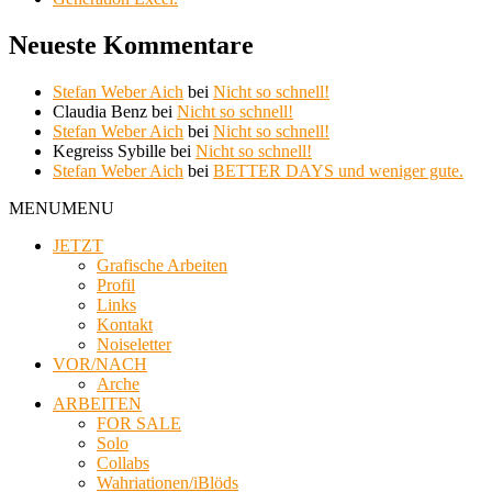
Neueste Kommentare
Stefan Weber Aich
bei
Nicht so schnell!
Claudia Benz
bei
Nicht so schnell!
Stefan Weber Aich
bei
Nicht so schnell!
Kegreiss Sybille
bei
Nicht so schnell!
Stefan Weber Aich
bei
BETTER DAYS und weniger gute.
MENU
MENU
JETZT
Grafische Arbeiten
Profil
Links
Kontakt
Noiseletter
VOR/NACH
Arche
ARBEITEN
FOR SALE
Solo
Collabs
Wahriationen/iBlöds