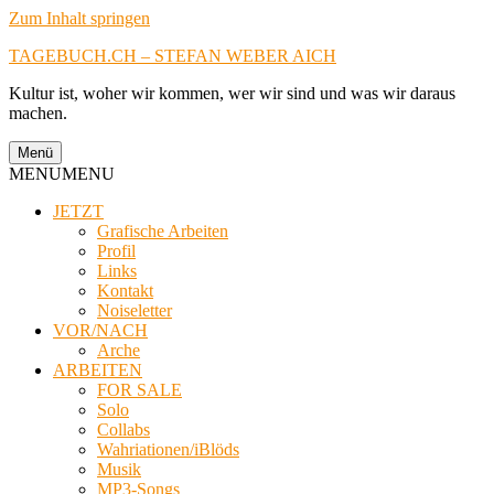
Zum Inhalt springen
TAGEBUCH.CH – STEFAN WEBER AICH
Kultur ist, woher wir kommen, wer wir sind und was wir daraus
machen.
Menü
MENU
MENU
JETZT
Grafische Arbeiten
Profil
Links
Kontakt
Noiseletter
VOR/NACH
Arche
ARBEITEN
FOR SALE
Solo
Collabs
Wahriationen/iBlöds
Musik
MP3-Songs