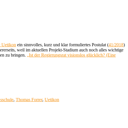
e Uetikon
ein sinnvolles, kurz und klar formuliertes Postulat (
41/2018
)
rerseits, weil im aktuellen Projekt-Stadium auch noch alles wichtige
den zu bringen.
„Ist der Regierungsrat visionslos glücklich? (Eine
sschule
,
Thomas Forrer
,
Uetikon