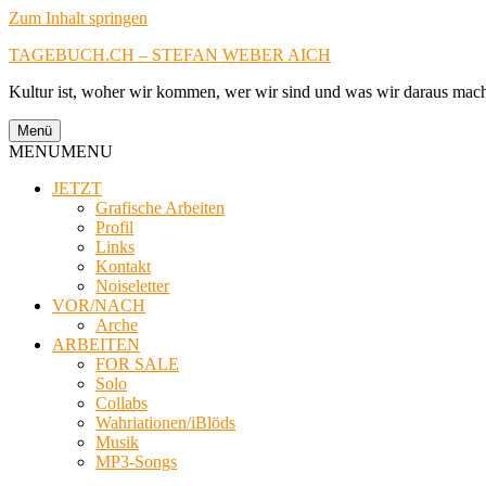
Zum Inhalt springen
TAGEBUCH.CH – STEFAN WEBER AICH
Kultur ist, woher wir kommen, wer wir sind und was wir daraus mac
Menü
MENU
MENU
JETZT
Grafische Arbeiten
Profil
Links
Kontakt
Noiseletter
VOR/NACH
Arche
ARBEITEN
FOR SALE
Solo
Collabs
Wahriationen/iBlöds
Musik
MP3-Songs