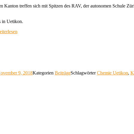
Kanton treffen sich mit Spitzen des RAV, der autonomen Schule Züri
 in Uetikon.
iterlesen
ovember 9, 2018
Kategorien
Beiträge
Schlagwörter
Chemie Uetikon
,
K