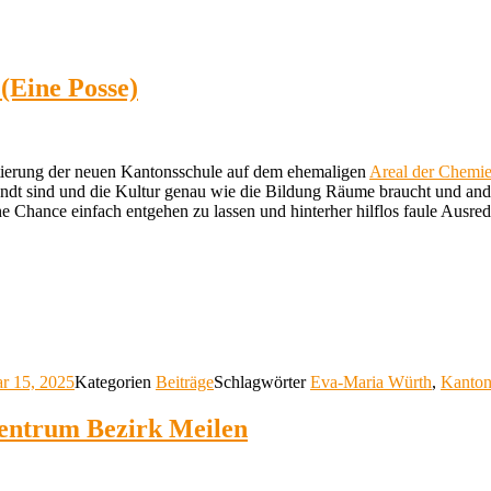
 (Eine Posse)
tierung der neuen Kantonsschule auf dem ehemaligen
Areal der Chemi
wandt sind und die Kultur genau wie die Bildung Räume braucht und ande
ne Chance einfach entgehen zu lassen und hinterher hilflos faule Ausre
ar 15, 2025
Kategorien
Beiträge
Schlagwörter
Eva-Maria Würth
,
Kanton
entrum Bezirk Meilen